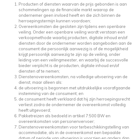
Producten of diensten waarvan de prijs gebonden is aan
schommelingen op de financiële markt waarop de
ondernemer geen invloed heeft en die zich binnen de
herroepingstermijn kunnen voordoen;
Overeenkomsten die gesloten zijn tijdens een openbare
veiling. Onder een openbare veiling wordt verstaan een
verkoopmethode waarbij producten, digitale inhoud en/of
diensten door de ondernemer worden aangeboden aan de
consument die persoonlijk aanwezig is of de mogelijkheid
krijgt persoonlijk aanwezig te zijn op de veiling, onder
leiding van een veilingmeester, en waarbij de succesvolle
bieder verplicht is de producten, digitale inhoud en/of
diensten af te nemen;
Dienstenovereenkomsten, na volledige uitvoering van de
dienst, maar alleen als:
de uitvoering is begonnen met uitdrukkelijke voorafgaande
instemming van de consument; en
de consument heeft verklaard dat hij zijn herroepingsrecht
verliest zodra de ondernemer de overeenkomst volledig
heeft uitgevoerd;
Pakketreizen als bedoeld in artikel 7:500 BW en
overeenkomsten van personenvervoer;
Dienstenovereenkomsten voor terbeschikkingstelling van
accommodatie, als in de overeenkomst een bepaalde
datum of periode van uitvoering is voorzien en anders dan