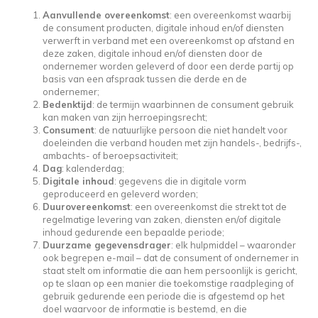
Aanvullende overeenkomst
: een overeenkomst waarbij
de consument producten, digitale inhoud en/of diensten
verwerft in verband met een overeenkomst op afstand en
deze zaken, digitale inhoud en/of diensten door de
ondernemer worden geleverd of door een derde partij op
basis van een afspraak tussen die derde en de
ondernemer;
Bedenktijd
: de termijn waarbinnen de consument gebruik
kan maken van zijn herroepingsrecht;
Consument
: de natuurlijke persoon die niet handelt voor
doeleinden die verband houden met zijn handels-, bedrijfs-,
ambachts- of beroepsactiviteit;
Dag
: kalenderdag;
Digitale inhoud
: gegevens die in digitale vorm
geproduceerd en geleverd worden;
Duurovereenkomst
: een overeenkomst die strekt tot de
regelmatige levering van zaken, diensten en/of digitale
inhoud gedurende een bepaalde periode;
Duurzame gegevensdrager
: elk hulpmiddel – waaronder
ook begrepen e-mail – dat de consument of ondernemer in
staat stelt om informatie die aan hem persoonlijk is gericht,
op te slaan op een manier die toekomstige raadpleging of
gebruik gedurende een periode die is afgestemd op het
doel waarvoor de informatie is bestemd, en die