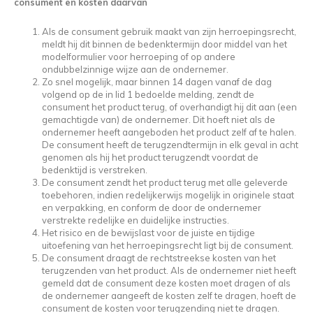
consument en kosten daarvan
Als de consument gebruik maakt van zijn herroepingsrecht,
meldt hij dit binnen de bedenktermijn door middel van het
modelformulier voor herroeping of op andere
ondubbelzinnige wijze aan de ondernemer.
Zo snel mogelijk, maar binnen 14 dagen vanaf de dag
volgend op de in lid 1 bedoelde melding, zendt de
consument het product terug, of overhandigt hij dit aan (een
gemachtigde van) de ondernemer. Dit hoeft niet als de
ondernemer heeft aangeboden het product zelf af te halen.
De consument heeft de terugzendtermijn in elk geval in acht
genomen als hij het product terugzendt voordat de
bedenktijd is verstreken.
De consument zendt het product terug met alle geleverde
toebehoren, indien redelijkerwijs mogelijk in originele staat
en verpakking, en conform de door de ondernemer
verstrekte redelijke en duidelijke instructies.
Het risico en de bewijslast voor de juiste en tijdige
uitoefening van het herroepingsrecht ligt bij de consument.
De consument draagt de rechtstreekse kosten van het
terugzenden van het product. Als de ondernemer niet heeft
gemeld dat de consument deze kosten moet dragen of als
de ondernemer aangeeft de kosten zelf te dragen, hoeft de
consument de kosten voor terugzending niet te dragen.