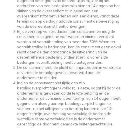
dagen na het ingaan van de bedenktermijn, of bij het
ontbreken van een bedenktermijn binnen 14 dagen na het
sluiten van de overeenkomst. In geval van een
overeenkomst tot het verlenen van een dienst, vangt deze
termijn aan op de dag nadat de consument de bevestiging
van de overeenkomst heeft ontvangen.
Bij de verkoop van producten aan consumenten mag de
consument in algemene voorwaarden nimmer verplicht
worden tot vooruitbetaling van meer dan 50%. Wanneer
vooruitbetaling is bedongen, kan de consument geen enkel
recht doen gelden aangaande de uitvoering van de
desbetreffende bestelling of dienst(en), alvorens de
bedongen vooruitbetaling heeft plaatsgevonden.
De consument heeft de plicht om onjuistheden in verstrekte
of vermelde betaalgegevens onverwijld aan de
ondernemer te melden.
Indien de consument niet tijdig aan zijn
betalingsverplichting(en) voldoet, is deze, nadat hij door de
ondernemer is gewezen op de te late betaling en de
ondernemer de consument een termijn van 14 dagen heeft
gegund om alsnog aan zijn betalingsverplichtingen te
voldoen, na het uitblijven van betaling binnen deze 14-
dagen-termijn, over het nog verschuldigde bedrag de
wettelijke rente verschuldigd en is de ondernemer
gerechtigd de door hem gemaakte buitengerechtelijke