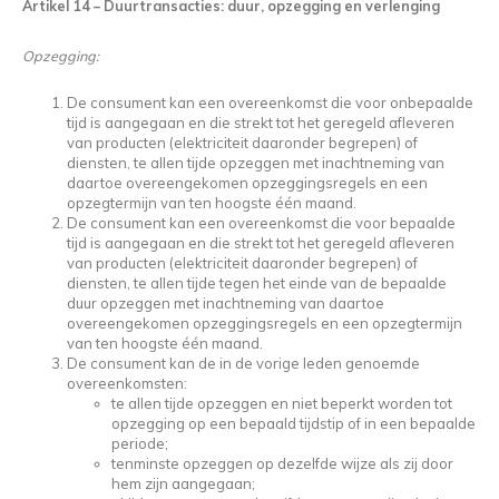
Artikel 14
–
Duurtransacties: duur, opzegging en verlenging
Opzegging:
De consument kan een overeenkomst die voor onbepaalde
tijd is aangegaan en die strekt tot het geregeld afleveren
van producten (elektriciteit daaronder begrepen) of
diensten, te allen tijde opzeggen met inachtneming van
daartoe overeengekomen opzeggingsregels en een
opzegtermijn van ten hoogste één maand.
De consument kan een overeenkomst die voor bepaalde
tijd is aangegaan en die strekt tot het geregeld afleveren
van producten (elektriciteit daaronder begrepen) of
diensten, te allen tijde tegen het einde van de bepaalde
duur opzeggen met inachtneming van daartoe
overeengekomen opzeggingsregels en een opzegtermijn
van ten hoogste één maand.
De consument kan de in de vorige leden genoemde
overeenkomsten:
te allen tijde opzeggen en niet beperkt worden tot
opzegging op een bepaald tijdstip of in een bepaalde
periode;
tenminste opzeggen op dezelfde wijze als zij door
hem zijn aangegaan;