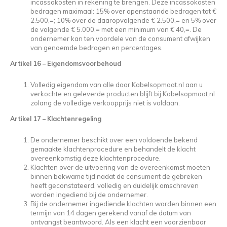
incassokosten in rekening te brengen. Deze incassokosten
bedragen maximaal: 15% over openstaande bedragen tot €
2.500,=; 10% over de daaropvolgende € 2.500,= en 5% over
de volgende € 5.000,= met een minimum van € 40,=. De
ondernemer kan ten voordele van de consument afwijken
van genoemde bedragen en percentages.
Artikel 16 – Eigendomsvoorbehoud
Volledig eigendom van alle door Kabelsopmaat.nl aan u
verkochte en geleverde producten blijft bij Kabelsopmaat.nl
zolang de volledige verkoopprijs niet is voldaan.
Artikel 17
–
Klachtenregeling
De ondernemer beschikt over een voldoende bekend
gemaakte klachtenprocedure en behandelt de klacht
overeenkomstig deze klachtenprocedure.
Klachten over de uitvoering van de overeenkomst moeten
binnen bekwame tijd nadat de consument de gebreken
heeft geconstateerd, volledig en duidelijk omschreven
worden ingediend bij de ondernemer.
Bij de ondernemer ingediende klachten worden binnen een
termijn van 14 dagen gerekend vanaf de datum van
ontvangst beantwoord. Als een klacht een voorzienbaar