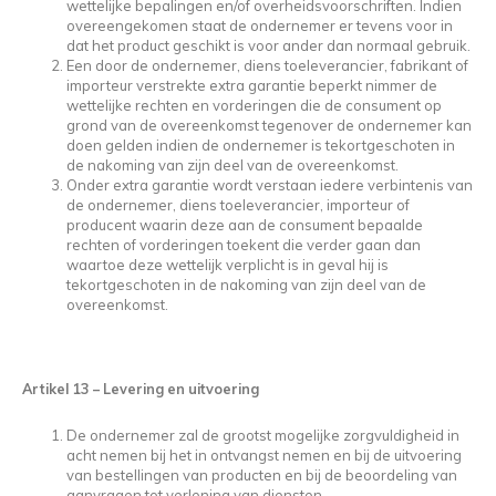
wettelijke bepalingen en/of overheidsvoorschriften. Indien
overeengekomen staat de ondernemer er tevens voor in
dat het product geschikt is voor ander dan normaal gebruik.
Een door de ondernemer, diens toeleverancier, fabrikant of
importeur verstrekte extra garantie beperkt nimmer de
wettelijke rechten en vorderingen die de consument op
grond van de overeenkomst tegenover de ondernemer kan
doen gelden indien de ondernemer is tekortgeschoten in
de nakoming van zijn deel van de overeenkomst.
Onder extra garantie wordt verstaan iedere verbintenis van
de ondernemer, diens toeleverancier, importeur of
producent waarin deze aan de consument bepaalde
rechten of vorderingen toekent die verder gaan dan
waartoe deze wettelijk verplicht is in geval hij is
tekortgeschoten in de nakoming van zijn deel van de
overeenkomst.
Artikel 13
–
Levering en uitvoering
De ondernemer zal de grootst mogelijke zorgvuldigheid in
acht nemen bij het in ontvangst nemen en bij de uitvoering
van bestellingen van producten en bij de beoordeling van
aanvragen tot verlening van diensten.