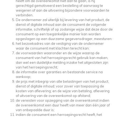
heeft om de overeenkomst niet aan te gaan, is hij
gerechtigd gemotiveerd een bestelling of aanvraag te
weigeren of aan de uitvoering bijzondere voorwaarden te
verbinden.
De ondernemer zal uiterlijk bij levering van het product, de
dienst of digitale inhoud aan de consument de volgende
informatie, schriftelijk of op zodanige wijze dat deze door de
consument op een toegankelijke manier kan worden
opgeslagen op een duurzame gegevensdrager, meesturen:
het bezoekadres van de vestiging van de ondernemer
waar de consument met klachten terecht kan;
de voorwaarden waaronder en de wijze waarop de
consument van het herroepingsrecht gebruik kan maken,
dan wel een duidelijke melding inzake het uitgesloten zijn
van het herroepingsrecht;
de informatie over garanties en bestaande service na
aankoop;
de prijs met inbegrip van alle belastingen van het product,
dienst of digitale inhoud; voor zover van toepassing de
kosten van aflevering; en de wijze van betaling, aflevering
of uitvoering van de overeenkomst op afstand;
de vereisten voor opzegging van de overeenkomst indien
de overeenkomst een duur heeft van meer dan één jaar of
van onbepaalde duur is;
indien de consument een herroepingsrecht heeft, het