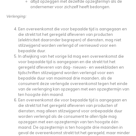
altijd opzeggen met dezelfde opzegtermijn als de
ondernemer voor zichzelf heeft bedongen.
Verlenging:
Een overeenkomst die voor bepaalde tijd is aangegaan en
die strekt tot het geregeld afleveren van producten
(elektriciteit daaronder begrepen) of diensten, mag niet
stilzwijgend worden verlengd of vernieuwd voor een
bepaalde duur.
In afwijking van het vorige lid mag een overeenkomst die
voor bepaalde tijd is aangegaan en die strekt tot het
geregeld afleveren van dag- nieuws- en weekbladen en
tijdschriften stilzwijgend worden verlengd voor een
bepaalde duur van maximaal drie maanden, als de
consument deze verlengde overeenkomst tegen het einde
van de verlenging kan opzeggen met een opzegtermijn van
ten hoogste één maand.
Een overeenkomst die voor bepaalde tijd is aangegaan en
die strekt tot het geregeld afleveren van producten of
diensten, mag alleen stilzwijgend voor onbepaalde duur
worden verlengd als de consument te allen tijde mag
opzeggen met een opzegtermijn van ten hoogste één
maand. De opzegtermijn is ten hoogste drie maanden in
geval de overeenkomst strekt tot het geregeld, maar minder