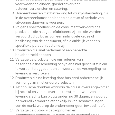
voor woondoeleinden, goederenvervoer,
autoverhuurdiensten en catering;
Overeenkomsten met betrekking tot vrijetijdsbesteding, als
in de overeenkomst een bepaalde datum of periode van
uitvoering daarvan is voorzien;
Volgens specificaties van de consument vervaardigde
producten, die niet geprefabriceerd zijn en die worden
vervaardigd op basis van een individuele keuze of
beslissing van de consument, of die duidelijk voor een
specifieke persoon bestemd zijn;
Producten die snel bederven of een beperkte
houdbaarheid hebben;
Verzegelde producten die om redenen van
gezondheidsbescherming of hygiëne niet geschikt zijn om
te worden teruggezonden en waarvan de verzegeling na
levering is verbroken;
Producten die na levering door hun aard onherroepelijk
vermengd zijn met andere producten;
Alcoholische dranken waarvan de prijs is overeengekomen
bij het sluiten van de overeenkomst, maar waarvan de
levering slechts kan plaatsvinden na 30 dagen, en waarvan
de werkelijke waarde afhankelijk is van schommelingen
van de markt waarop de ondernemer geen invloed heeft;
Verzegelde audio-, video-opnamen en
computerprogrammatuur, waarvan de verzegeling na