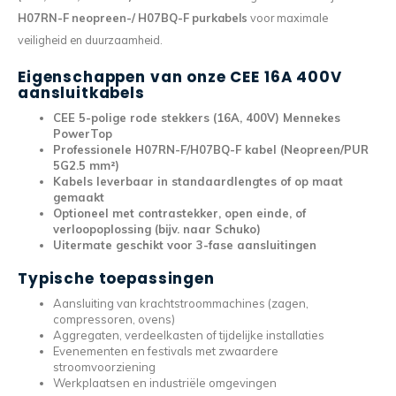
H07RN-F neopreen-/ H07BQ-F purkabels
voor maximale
veiligheid en duurzaamheid.
Eigenschappen van onze CEE 16A 400V
aansluitkabels
CEE 5-polige rode stekkers (16A, 400V) Mennekes
PowerTop
Professionele H07RN-F/H07BQ-F kabel (Neopreen/PUR
5G2.5 mm²)
Kabels leverbaar in standaardlengtes of op maat
gemaakt
Optioneel met contrastekker, open einde, of
verloopoplossing (bijv. naar Schuko)
Uitermate geschikt voor 3-fase aansluitingen
Typische toepassingen
Aansluiting van krachtstroommachines (zagen,
compressoren, ovens)
Aggregaten, verdeelkasten of tijdelijke installaties
Evenementen en festivals met zwaardere
stroomvoorziening
Werkplaatsen en industriële omgevingen