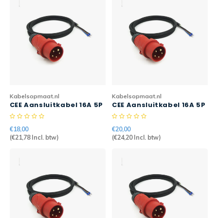
CEE Aansluitkabels 63A 400V
CEE Verlengkabels 16A 230V
CEE Verlengkabels 16A 400V
CEE Verlengkabels 32A 400V
Kabelsopmaat.nl
Kabelsopmaat.nl
CEE Aansluitkabel 16A 5P
CEE Aansluitkabel 16A 5P
1mtr 5G2,5mm2 H07RN-F
2mtr 5G2,5mm2 H07RN-F
CEE Verlengkabels 63A 400V
PRO
PRO
€18,00
€20,00
(
€21,78
Incl. btw)
(
€24,20
Incl. btw)