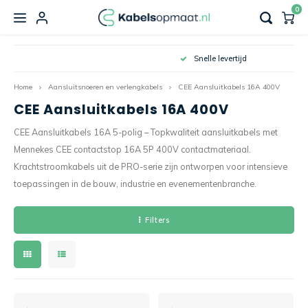
0
Hoofdmenu / aansluitsnoeren en verlengkabels
Hoofdmenu / componenten en benodigdheden
Hoofdmenu / aardkabels & aardlitzen
Hoofdmenu / groepenkast bedrading
Hoofdmenu / industriële bekabeling
Hoof
Ho
Ho
Snelle levertijd
Aansluitsnoeren en verlengkabels
Componenten en benodigdheden
Aardkabels & aardlitzen
Groepenkast bedrading
Industriële bekabeling
Home
Aansluitsnoeren en verlengkabels
CEE Aansluitkabels 16A 400V
CEE Aansluitkabels 16A 400V
Aansluitsnoeren randaarde
Prefab signaalkabels
Aardkabels geassembleerd
Groepenkast bedradingssets
Contactmateriaal
Randa
Wandv
Kabel
Krimp
CEE Aansluitkabels 16A 5-polig – Topkwaliteit aansluitkabels met
Verlengkabels randaarde
Prefab sensorkabels
Vlakke aardlitze gevlochten
Groepenkast draadbruggen
Behuizingen
CEE c
Wandv
Kabel
Kabel
Mennekes CEE contactstop 16A 5P 400V contactmateriaal.
Krachtstroomkabels uit de PRO-serie zijn ontworpen voor intensieve
Verloopkabels
Verbindingsmateriaal
Miniv
Wandv
Kabel
toepassingen in de bouw, industrie en evenementenbranche.
CEE Aansluitkabels 16A 230V
Isolatiemateriaal
Wandv
Filters
Hoofd-/werkschakelaars
CEE Aansluitkabels 16A 400V
CEE Aansluitkabels 32A 400V