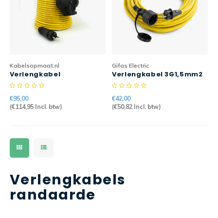
Kabelsopmaat.nl
Gifas Electric
Verlengkabel
Verlengkabel 3G1,5mm2
Randaarde PRO 10mtr
Proflexx Geel 10m Gifas
3G2,5mm2 > 3-weg
Electric
€95,00
€42,00
H07BQ-F
(
€114,95
Incl. btw)
(
€50,82
Incl. btw)
Verlengkabels
randaarde