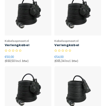
CEE Aansluitkabels 63A 400V
CEE Verlengkabels 16A 230V
CEE Verlengkabels 16A 400V
Kabelsopmaat.nl
Kabelsopmaat.nl
Verlengkabel
Verlengkabel
CEE Verlengkabels 32A 400V
Randaarde PRO 2mtr
Randaarde PRO 5mtr
3G2,5mm2 > 3-weg
3G2,5mm2 > 3-weg
CEE Verlengkabels 63A 400V
€50,00
€54,00
H07RN-F
H07RN-F
(
€60,50
Incl. btw)
(
€65,34
Incl. btw)