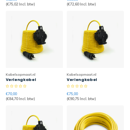
H07BQ-F
(
€75,02
Incl. btw)
(
€72,60
Incl. btw)
Kabelsopmaat.nl
Kabelsopmaat.nl
Verlengkabel
Verlengkabel
Randaarde PRO 5mtr
Randaarde PRO 7mtr
3G2,5mm2 > 3-weg
3G2,5mm2 > 3-weg
€70,00
€75,00
H07BQ-F
H07BQ-F
(
€84,70
Incl. btw)
(
€90,75
Incl. btw)