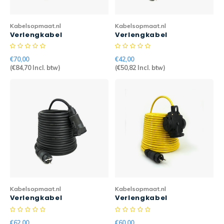
Kabelsopmaat.nl
Kabelsopmaat.nl
Verlengkabel
Verlengkabel
Randaarde PRO 10mtr
Randaarde PRO 5mtr
3G2,5mm2 > 3-weg
3G2,5mm2 H07RN-F
€70,00
€42,00
H07RN-F
(
€84,70
Incl. btw)
(
€50,82
Incl. btw)
Kabelsopmaat.nl
Kabelsopmaat.nl
Verlengkabel
Verlengkabel
Randaarde PRO 10mtr
Randaarde PRO 2mtr
3G2,5mm2 H07RN-F
3G2,5mm2 > 3-weg
€62,00
€60,00