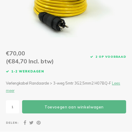
CEE Aansluitkabels 63A 400V
CEE Verlengkabels 16A 230V
CEE Verlengkabels 16A 400V
CEE Verlengkabels 32A 400V
€70,00
2 OP VOORRAAD
(€84,70 Incl. btw)
CEE Verlengkabels 63A 400V
1-2 WERKDAGEN
Verlengkabel Randaarde > 3-weg 5mtr 3G2,5mm2 H07BQ-F
Lees
meer
Toevoegen aan winkelwagen
DELEN: