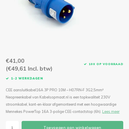
CEE Aansluitkabels 63A 400V
CEE Verlengkabels 16A 230V
CEE Verlengkabels 16A 400V
CEE Verlengkabels 32A 400V
€41,00
CEE Verlengkabels 63A 400V
100 OP VOORRAAD
(€49,61 Incl. btw)
1-2 WERKDAGEN
CEE aansluitkabel16A 3P PRO 10M – H07RN‑F 3G2,5mm²
Neopreenkabel van Kabelsopmaat.nl is een topkwaliteit 230V
stroomkabel, kant-en-klaar afgemonteerd met een hoogwaardige
Mennekes PowerTop 16A 3-polige CEE-contactstop (6h).
Lees meer
Toevoegen aan winkelwagen