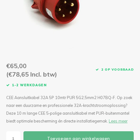
CEE Aansluitkabels 63A 400V
CEE Verlengkabels 16A 230V
CEE Verlengkabels 16A 400V
CEE Verlengkabels 32A 400V
€65,00
CEE Verlengkabels 63A 400V
2 OP VOORRAAD
(€78,65 Incl. btw)
1-2 WERKDAGEN
CEE Aansluitkabel 32A 5P 10mtr PUR 5G2,5mm2 H07BQ-F. Op zoek
naar een duurzame en professionele 32A-krachtstroomoplossing?
Deze 10 m lange CEE 5‑polige aansluitkabel met PUR-buitenmantel
biedt optimale bescherming én directe installatiegemak.
Lees meer
Toevoegen aan winkelwagen