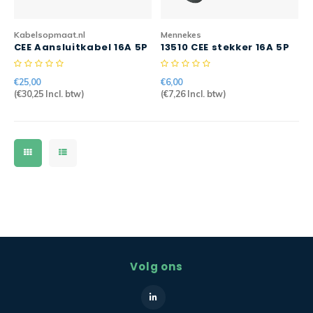
Kabelsopmaat.nl
Mennekes
CEE Aansluitkabel 16A 5P
13510 CEE stekker 16A 5P
3mtr 5G2,5mm2 H07RN-F
6H Mennekes PowerTOP®
PRO
Xtra
€25,00
€6,00
(
€30,25
Incl. btw)
(
€7,26
Incl. btw)
Volg ons