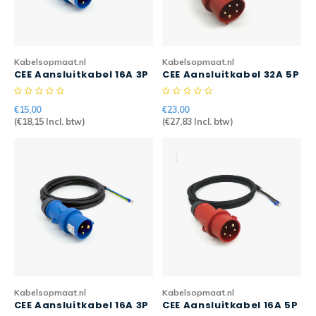
CEE Aansluitkabels 63A 400V
CEE Verlengkabels 16A 230V
Kabelsopmaat.nl
Kabelsopmaat.nl
CEE Aansluitkabel 16A 3P
CEE Aansluitkabel 32A 5P
CEE Verlengkabels 16A 400V
1mtr 3G2,5mm2 H07RN-F
2mtr 5G2,5mm2 H07RN-F
PRO
€15,00
€23,00
CEE Verlengkabels 32A 400V
(
€18,15
Incl. btw)
(
€27,83
Incl. btw)
CEE Verlengkabels 63A 400V
Kabelsopmaat.nl
Kabelsopmaat.nl
CEE Aansluitkabel 16A 3P
CEE Aansluitkabel 16A 5P