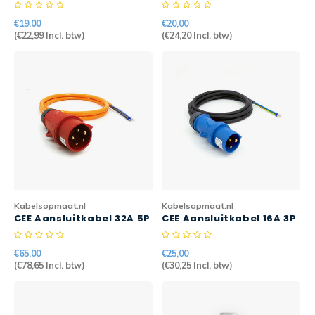
2mtr 3G2,5mm2 H07RN-F
2mtr 5G2,5mm2 H07RN-F
PRO
PRO
€19,00
€20,00
(
€22,99
Incl. btw)
(
€24,20
Incl. btw)
Kabelsopmaat.nl
Kabelsopmaat.nl
CEE Aansluitkabel 32A 5P
CEE Aansluitkabel 16A 3P
10mtr 5G2,5mm2 H07BQ-
3mtr 3G2,5mm2 H07RN-F
F PUR KABEL
PRO
€65,00
€25,00
(
€78,65
Incl. btw)
(
€30,25
Incl. btw)