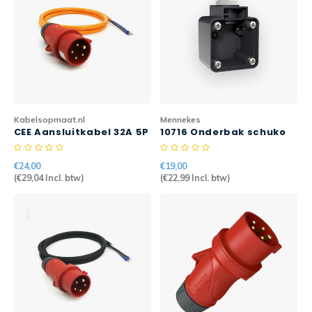
Kabelsopmaat.nl
Mennekes
CEE Aansluitkabel 32A 5P
10716 Onderbak schuko
2mtr 5G2,5mm2 H07BQ-F
contactdoos zwart
PURKABEL
€24,00
€19,00
(
€29,04
Incl. btw)
(
€22,99
Incl. btw)