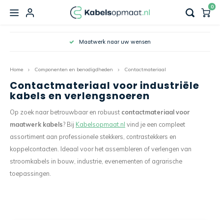
0
Hoofdmenu / aansluitsnoeren en verlengkabels
Hoofdmenu / componenten en benodigdheden
Hoofdmenu / aardkabels & aardlitzen
Hoofdmenu / groepenkast bedrading
Hoofdmenu / industriële bekabeling
Hoof
Ho
Ho
Maatwerk naar uw wensen
Aansluitsnoeren en verlengkabels
Componenten en benodigdheden
Aardkabels & aardlitzen
Groepenkast bedrading
Industriële bekabeling
Home
Componenten en benodigdheden
Contactmateriaal
Aansluitsnoeren randaarde
Prefab signaalkabels
Aardkabels geassembleerd
Groepenkast bedradingssets
Randa
Wandv
Kabel
Krimp
Contactmateriaal voor industriële
Contactmateriaal
kabels en verlengsnoeren
Verlengkabels randaarde
Prefab sensorkabels
Vlakke aardlitze gevlochten
Groepenkast draadbruggen
CEE c
Wandv
Kabel
Kabel
Op zoek naar betrouwbaar en robuust
contactmateriaal voor
Behuizingen
maatwerk kabels
? Bij
Kabelsopmaat.nl
vind je een compleet
Verloopkabels
Miniv
Wandv
Kabel
assortiment aan professionele stekkers, contrastekkers en
Verbindingsmateriaal
koppelcontacten. Ideaal voor het assembleren of verlengen van
CEE Aansluitkabels 16A 230V
Wandv
stroomkabels in bouw, industrie, evenementen of agrarische
Isolatiemateriaal
toepassingen.
CEE Aansluitkabels 16A 400V
Hoofd-/werkschakelaars
CEE Aansluitkabels 32A 400V