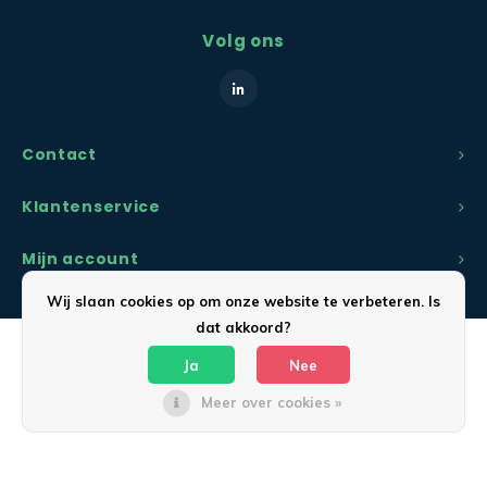
Volg ons
Contact
Klantenservice
Mijn account
Wij slaan cookies op om onze website te verbeteren. Is
dat akkoord?
Ja
Nee
Meer over cookies »
© Copyright 2026 Kabelsopmaat.nl - Powered by
Lightspeed
- Theme by
Shopmonkey