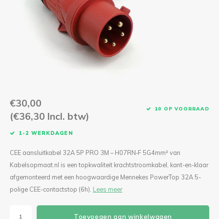
CEE Aansluitkabels 63A 400V
CEE Verlengkabels 16A 230V
CEE Verlengkabels 16A 400V
CEE Verlengkabels 32A 400V
€30,00
CEE Verlengkabels 63A 400V
10 OP VOORRAAD
(€36,30 Incl. btw)
1-2 WERKDAGEN
CEE aansluitkabel 32A 5P PRO 3M – H07RN‑F 5G4mm² van
Kabelsopmaat.nl is een topkwaliteit krachtstroomkabel, kant-en-klaar
afgemonteerd met een hoogwaardige Mennekes PowerTop 32A 5-
polige CEE-contactstop (6h).
Lees meer
Toevoegen aan winkelwagen