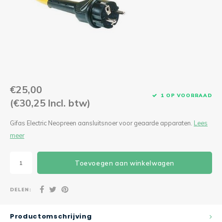
CEE Aansluitkabels 63A 400V
CEE Verlengkabels 16A 230V
CEE Verlengkabels 16A 400V
CEE Verlengkabels 32A 400V
€25,00
1 OP VOORRAAD
(€30,25 Incl. btw)
CEE Verlengkabels 63A 400V
Gifas Electric Neopreen aansluitsnoer voor geaarde apparaten.
Lees
meer
Toevoegen aan winkelwagen
DELEN:
Productomschrijving