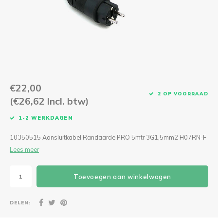
CEE Aansluitkabels 63A 400V
CEE Verlengkabels 16A 230V
CEE Verlengkabels 16A 400V
CEE Verlengkabels 32A 400V
€22,00
2 OP VOORRAAD
(€26,62 Incl. btw)
CEE Verlengkabels 63A 400V
1-2 WERKDAGEN
10350515 Aansluitkabel Randaarde PRO 5mtr 3G1,5mm2 H07RN-F
Lees meer
Toevoegen aan winkelwagen
DELEN: