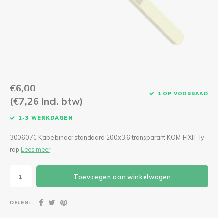
CEE Aansluitkabels 63A 400V
CEE Verlengkabels 16A 230V
CEE Verlengkabels 16A 400V
CEE Verlengkabels 32A 400V
€6,00
1 OP VOORRAAD
(€7,26 Incl. btw)
CEE Verlengkabels 63A 400V
1-3 WERKDAGEN
3006070 Kabelbinder standaard 200x3,6 transparant KOM-FIXIT Ty-
rap
Lees meer
Toevoegen aan winkelwagen
DELEN: