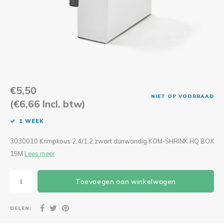
CEE Aansluitkabels 63A 400V
CEE Verlengkabels 16A 230V
CEE Verlengkabels 16A 400V
CEE Verlengkabels 32A 400V
€5,50
NIET OP VOORRAAD
(€6,66 Incl. btw)
CEE Verlengkabels 63A 400V
1 WEEK
3030010 Krimpkous 2,4/1,2 zwart dunwandig KOM-SHRINK HQ BOX
15M
Lees meer
Toevoegen aan winkelwagen
DELEN: