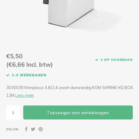
CEE Aansluitkabels 63A 400V
CEE Verlengkabels 16A 230V
CEE Verlengkabels 16A 400V
CEE Verlengkabels 32A 400V
€5,50
1 OP VOORRAAD
(€6,66 Incl. btw)
CEE Verlengkabels 63A 400V
1-3 WERKDAGEN
3030030 Krimpkous 4,8/2,4 zwart dunwandig KOM-SHRINK HQ BOX
12M
Lees meer
Toevoegen aan winkelwagen
DELEN: