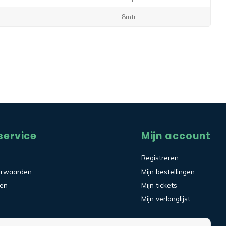
8mtr
service
Mijn account
Registreren
orwaarden
Mijn bestellingen
den
Mijn tickets
Mijn verlanglijst