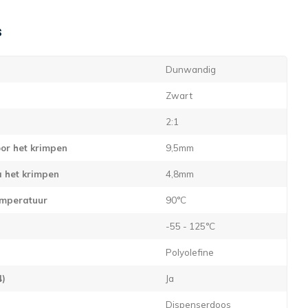
s
Dunwandig
Zwart
2:1
or het krimpen
9,5mm
a het krimpen
4,8mm
emperatuur
90°C
-55 - 125°C
Polyolefine
4)
Ja
Dispenserdoos