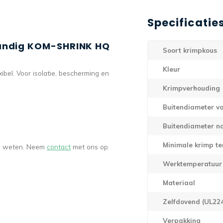
Specificatie
wandig KOM-SHRINK HQ
Soort krimpkous
Kleur
ibel. Voor isolatie, bescherming en
Krimpverhouding
Buitendiameter vo
Buitendiameter n
Minimale krimp t
ns weten. Neem
contact
met ons op.
Werktemperatuur
Materiaal
Zelfdovend (UL22
Verpakking