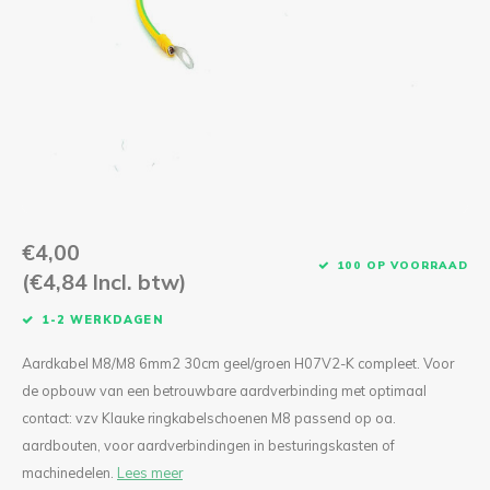
CEE Aansluitkabels 63A 400V
CEE Verlengkabels 16A 230V
CEE Verlengkabels 16A 400V
CEE Verlengkabels 32A 400V
CEE Verlengkabels 63A 400V
€4,00
100 OP VOORRAAD
(€4,84 Incl. btw)
1-2 WERKDAGEN
Aardkabel M8/M8 6mm2 30cm geel/groen H07V2-K compleet. Voor
de opbouw van een betrouwbare aardverbinding met optimaal
contact: vzv Klauke ringkabelschoenen M8 passend op oa.
aardbouten, voor aardverbindingen in besturingskasten of
machinedelen.
Lees meer