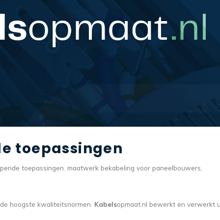
le toepassingen
lopende toepassingen. maatwerk bekabeling voor paneelbouwers,
s de hoogste kwaliteitsnormen.
Kabels
opmaat.nl bewerkt en verwerkt 