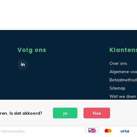
Volg ons
Klanten
Over ons
Algemene vo
Betaalmetho
Sitemap
Wat we doen
Contact
ren. Is dat akkoord?
Ja
Nee
y
Shopmonkey