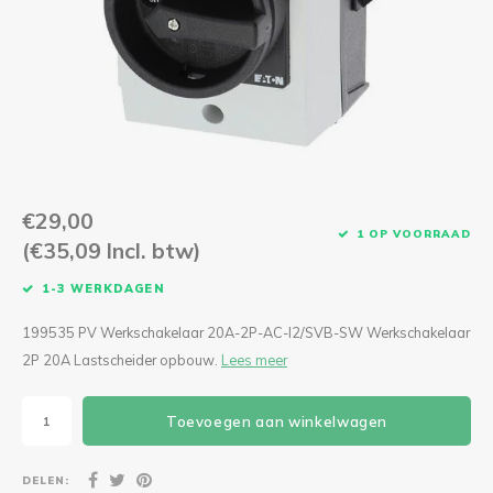
CEE Aansluitkabels 63A 400V
CEE Verlengkabels 16A 230V
CEE Verlengkabels 16A 400V
CEE Verlengkabels 32A 400V
€29,00
CEE Verlengkabels 63A 400V
1 OP VOORRAAD
(€35,09 Incl. btw)
1-3 WERKDAGEN
199535 PV Werkschakelaar 20A-2P-AC-I2/SVB-SW Werkschakelaar
2P 20A Lastscheider opbouw.
Lees meer
Toevoegen aan winkelwagen
DELEN: