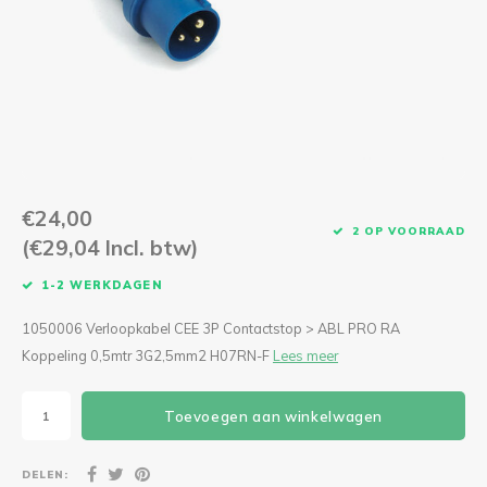
CEE Aansluitkabels 63A 400V
CEE Verlengkabels 16A 230V
CEE Verlengkabels 16A 400V
CEE Verlengkabels 32A 400V
€24,00
CEE Verlengkabels 63A 400V
2 OP VOORRAAD
(€29,04 Incl. btw)
1-2 WERKDAGEN
1050006 Verloopkabel CEE 3P Contactstop > ABL PRO RA
Koppeling 0,5mtr 3G2,5mm2 H07RN-F
Lees meer
Toevoegen aan winkelwagen
DELEN: