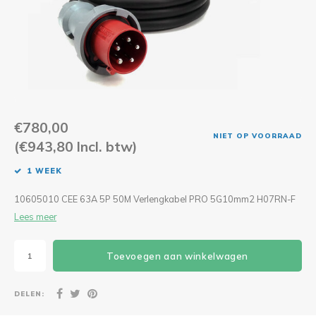
CEE Aansluitkabels 63A 400V
CEE Verlengkabels 16A 230V
CEE Verlengkabels 16A 400V
CEE Verlengkabels 32A 400V
€780,00
NIET OP VOORRAAD
(€943,80 Incl. btw)
CEE Verlengkabels 63A 400V
1 WEEK
10605010 CEE 63A 5P 50M Verlengkabel PRO 5G10mm2 H07RN-F
Lees meer
Toevoegen aan winkelwagen
DELEN: