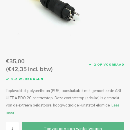
CEE Aansluitkabels 63A 400V
CEE Verlengkabels 16A 230V
CEE Verlengkabels 16A 400V
CEE Verlengkabels 32A 400V
€35,00
CEE Verlengkabels 63A 400V
2 OP VOORRAAD
(€42,35 Incl. btw)
1-2 WERKDAGEN
Topkwaliteit polyurethaan (PUR) aansluikabel met gemonteerde ABL
ULTRA PRO 2C contactstop. Deze contactstop (schuko) is gemaakt
van de extreem belastbare, hoogwaardige kunststof elamide.
Lees
meer
Toevoegen aan winkelwagen