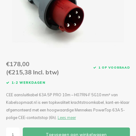
CEE Aansluitkabels 63A 400V
CEE Verlengkabels 16A 230V
CEE Verlengkabels 16A 400V
CEE Verlengkabels 32A 400V
€178,00
CEE Verlengkabels 63A 400V
1 OP VOORRAAD
(€215,38 Incl. btw)
1-2 WERKDAGEN
CEE aansluitkabel 63A 5P PRO 10m – H07RN‑F 5G10 mm² van
Kabelsopmaat.nl is een topkwaliteit krachtstroomkabel, kant-en-klaar
afgemonteerd met een hoogwaardige Mennekes PowerTop 63A 5-
polige CEE-contactstop (6h).
Lees meer
Toevoegen aan winkelwagen