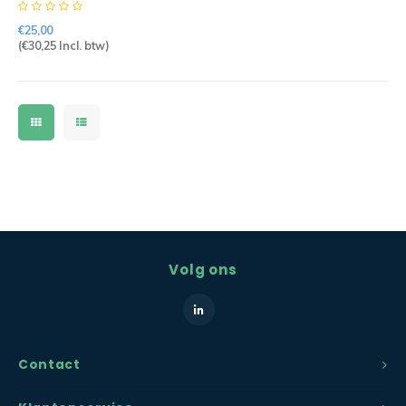
3mtr 5G2,5mm2 H07RN-F
PRO
€25,00
(
€30,25
Incl. btw)
Volg ons
Contact