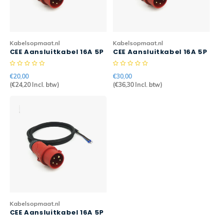
CEE Aansluitkabels 63A 400V
CEE Verlengkabels 16A 230V
Kabelsopmaat.nl
Kabelsopmaat.nl
CEE Aansluitkabel 16A 5P
CEE Aansluitkabel 16A 5P
CEE Verlengkabels 16A 400V
2mtr 5G2,5mm2 H07RN-F
5mtr 5G2,5mm2 H07RN-F
PRO
€20,00
€30,00
CEE Verlengkabels 32A 400V
(
€24,20
Incl. btw)
(
€36,30
Incl. btw)
CEE Verlengkabels 63A 400V
Kabelsopmaat.nl
CEE Aansluitkabel 16A 5P