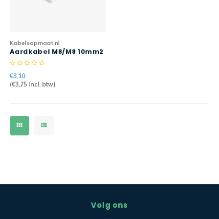
CEE Aansluitkabels 63A 400V
CEE Verlengkabels 16A 230V
Kabelsopmaat.nl
Aardkabel M8/M8 10mm2
CEE Verlengkabels 16A 400V
17cm geel/groen H07V2-
K
€3,10
CEE Verlengkabels 32A 400V
(
€3,75
Incl. btw)
CEE Verlengkabels 63A 400V
Volg ons