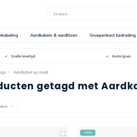
bekabeling
Aardkabels & aardlitzen
Groepenkast bedrading
Snelle levertijd
Korte lijnen
ags
Aardkabel op maat
ducten getagd met Aardk
keken
-10%