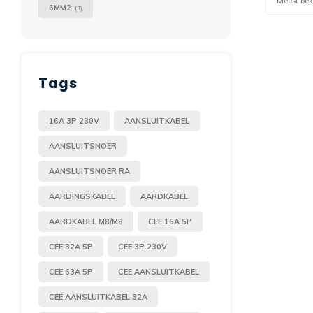
Meest be
6MM2
(1)
Tags
16A 3P 230V
AANSLUITKABEL
AANSLUITSNOER
AANSLUITSNOER RA
AARDINGSKABEL
AARDKABEL
AARDKABEL M8/M8
CEE 16A 5P
CEE 32A 5P
CEE 3P 230V
CEE 63A 5P
CEE AANSLUITKABEL
CEE AANSLUITKABEL 32A