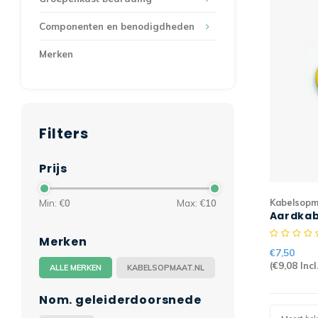
Componenten en benodigdheden
Merken
Filters
Prijs
Kabelsopm
Min: €
0
Max: €
10
Aardkab
geel/gr
Merken
€7,50
(
€9,08
Incl
ALLE MERKEN
KABELSOPMAAT.NL
Nom. geleiderdoorsnede