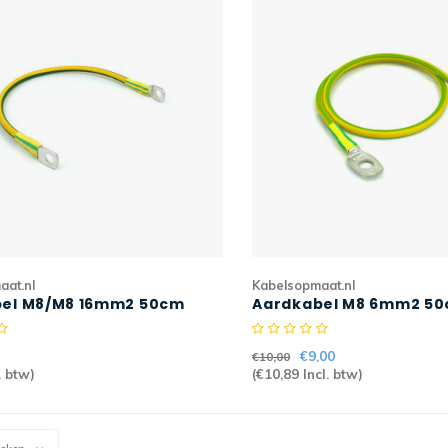
aat.nl
Kabelsopmaat.nl
el M8/M8 16mm2 50cm
Aardkabel M8 6mm2 5
oen H07V2-K
geel/groen HT145
€9,00
€10,00
. btw)
(
€10,89
Incl. btw)