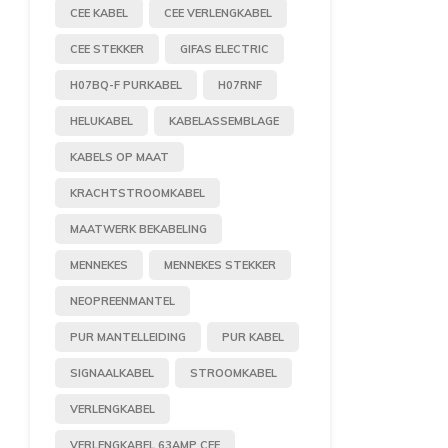
CEE KABEL
CEE VERLENGKABEL
CEE STEKKER
GIFAS ELECTRIC
H07BQ-F PURKABEL
H07RNF
HELUKABEL
KABELASSEMBLAGE
KABELS OP MAAT
KRACHTSTROOMKABEL
MAATWERK BEKABELING
MENNEKES
MENNEKES STEKKER
NEOPREENMANTEL
PUR MANTELLEIDING
PUR KABEL
SIGNAALKABEL
STROOMKABEL
VERLENGKABEL
VERLENGKABEL 63AMP CEE