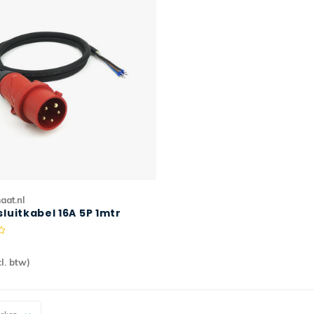
aat.nl
luitkabel 16A 5P 1mtr
m2 H07RN-F PRO
l. btw)