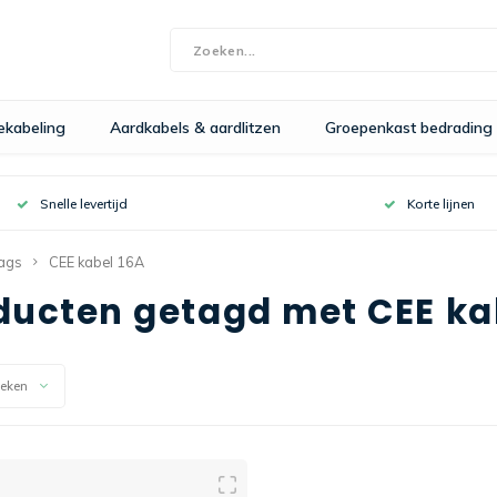
bekabeling
Aardkabels & aardlitzen
Groepenkast bedrading
Snelle levertijd
Korte lijnen
ags
CEE kabel 16A
ducten getagd met CEE ka
keken