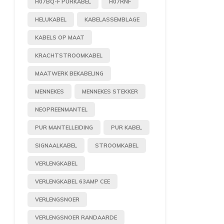
H07BQ-F PURKABEL
H07RNF
HELUKABEL
KABELASSEMBLAGE
KABELS OP MAAT
KRACHTSTROOMKABEL
MAATWERK BEKABELING
MENNEKES
MENNEKES STEKKER
NEOPREENMANTEL
PUR MANTELLEIDING
PUR KABEL
SIGNAALKABEL
STROOMKABEL
VERLENGKABEL
VERLENGKABEL 63AMP CEE
VERLENGSNOER
VERLENGSNOER RANDAARDE