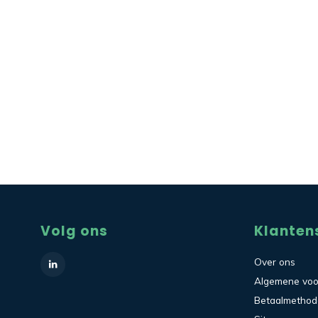
Volg ons
Klanten
Over ons
Algemene vo
Betaalmetho