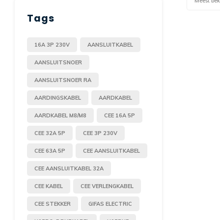
Meest be
Tags
16A 3P 230V
AANSLUITKABEL
AANSLUITSNOER
AANSLUITSNOER RA
AARDINGSKABEL
AARDKABEL
AARDKABEL M8/M8
CEE 16A 5P
CEE 32A 5P
CEE 3P 230V
CEE 63A 5P
CEE AANSLUITKABEL
CEE AANSLUITKABEL 32A
CEE KABEL
CEE VERLENGKABEL
CEE STEKKER
GIFAS ELECTRIC