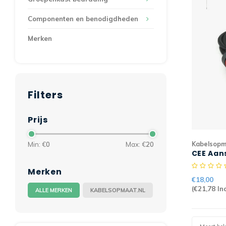
Componenten en benodigdheden
Merken
Filters
Prijs
Kabelsopm
Min: €
0
Max: €
20
CEE Aans
5G2,5m
Merken
€18,00
(
€21,78
Inc
ALLE MERKEN
KABELSOPMAAT.NL