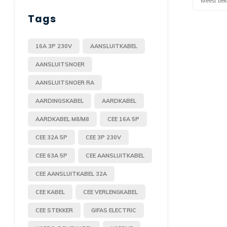
Meest be
Tags
16A 3P 230V
AANSLUITKABEL
AANSLUITSNOER
AANSLUITSNOER RA
AARDINGSKABEL
AARDKABEL
AARDKABEL M8/M8
CEE 16A 5P
CEE 32A 5P
CEE 3P 230V
CEE 63A 5P
CEE AANSLUITKABEL
CEE AANSLUITKABEL 32A
CEE KABEL
CEE VERLENGKABEL
CEE STEKKER
GIFAS ELECTRIC