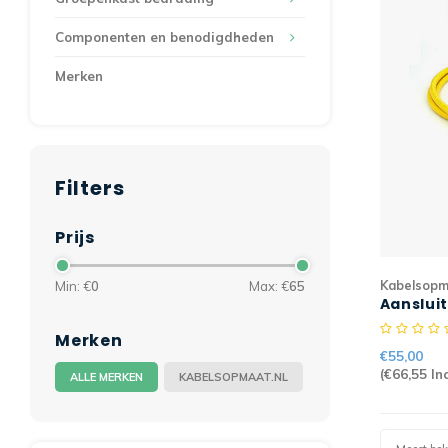
Componenten en benodigdheden
Merken
Filters
Prijs
Kabelsopm
Min: €
0
Max: €
65
Aanslui
7mtr 3G
Merken
€55,00
(
€66,55
Inc
ALLE MERKEN
KABELSOPMAAT.NL