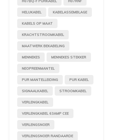
H07BQ-F PURKABEL
H07RNF
HELUKABEL
KABELASSEMBLAGE
KABELS OP MAAT
KRACHTSTROOMKABEL
MAATWERK BEKABELING
MENNEKES
MENNEKES STEKKER
NEOPREENMANTEL
PUR MANTELLEIDING
PUR KABEL
SIGNAALKABEL
STROOMKABEL
VERLENGKABEL
VERLENGKABEL 63AMP CEE
VERLENGSNOER
VERLENGSNOER RANDAARDE