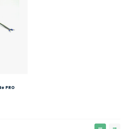
de PRO
-F