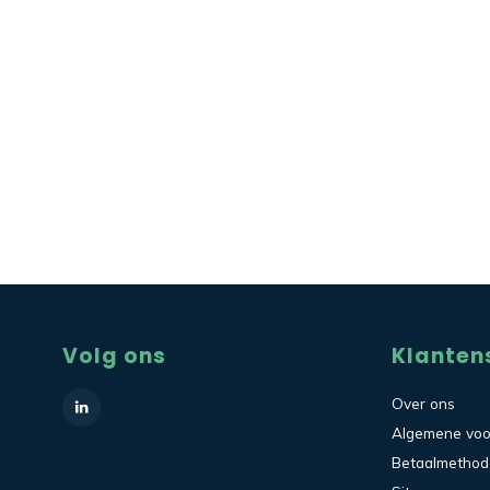
Volg ons
Klanten
Over ons
Algemene vo
Betaalmetho