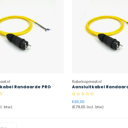
aat.nl
Kabelsopmaat.nl
tkabel Randaarde PRO
Aansluitkabel Randaar
1,5mm2 H07BQ-F
10mtr 3G1,5mm2 H07BQ
€65,00
l. btw)
(
€78,65
Incl. btw)