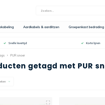
bekabeling
Aardkabels & aardlitzen
Groepenkast bedrading
Snelle levertijd
Korte lijnen
ags
PUR snoer
ducten getagd met PUR sn
keken